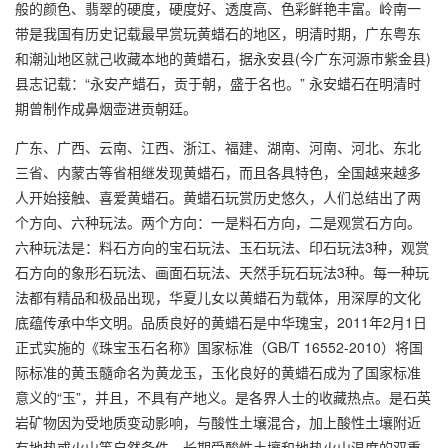
般的颜色、翡翠的硬度，硬度好、透度高、色彩鲜艳丰富。岭南一
带是我国有历史记载最早赏玩黄蜡石的地区，明清时期，广东粤东
和潮汕地区就己收藏本地的黄蜡石，据永安县(今广东河源市紫金县)
县志记载：“永安产蜡石，贡于朝，盛于名也。” 永安蜡石在明清时
期曾制作成鼻烟壶进贡朝廷。
广东、广西、云南、江西、浙江、福建、湖南、河南、河北、东北
三省、内蒙古等省相继发现黄蜡石，而且各具特色，全国越来越多
人开始接触、喜爱黄蜡石。黄蜡石玩赏历史悠久，人们总结出了两
个方向、六种玩法。两个方向：一是料石方向，二是观赏石方向。
六种玩法是：料石方向的宝石玩法、玉石玩法、印石玩法3种，观赏
石方向的象形石玩法、画面石玩法、天然手玩石玩法3种。每一种玩
法都有精品和极品出现，华夏儿女以黄蜡石为载体，用深厚的文化
底蕴传承中华文明。品质良好的黄蜡石是中华瑰宝，2011年2月1日
正式实施的《珠宝玉石名称》国家标准（GB/T 16552-2010）将国
际标准的黄玉髓命名为黄龙玉，玉化良好的黄蜡石成为了国家标准
意义的“玉”，并且，不具有产地义。是各界人士的收藏热点。是石英
岩矿物因为受地质变动影响，与酸性土壤混合，加上酸性土壤附近
有地热或火山等自然条件，长期受酸性土壤和地热火山温度的双重