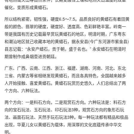
催化，变质形成黄蜡石。
所以结构紧密，韧性强，硬度6.5～7.5。品质良好的黄蜡石有着田黄
般的颜色、翡翠的硬度，硬度好、透度高、色彩鲜艳丰富。岭南一
带是我国有历史记载最早赏玩黄蜡石的地区，明清时期，广东粤东
和潮汕地区就己收藏本地的黄蜡石，据永安县(今广东河源市紫金县)
县志记载：“永安产蜡石，贡于朝，盛于名也。” 永安蜡石在明清时
期曾制作成鼻烟壶进贡朝廷。
广东、广西、云南、江西、浙江、福建、湖南、河南、河北、东北
三省、内蒙古等省相继发现黄蜡石，而且各具特色，全国越来越多
人开始接触、喜爱黄蜡石。黄蜡石玩赏历史悠久，人们总结出了两
个方向、六种玩法。
两个方向：一是料石方向，二是观赏石方向。六种玩法是：料石方
向的宝石玩法、玉石玩法、印石玩法3种，观赏石方向的象形石玩
法、画面石玩法、天然手玩石玩法3种。每一种玩法都有精品和极品
出现，华夏儿女以黄蜡石为载体，用深厚的文化底蕴传承中华文
明。