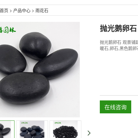
首页
>
产品中心
>
雨花石
抛光鹅卵石
抛光鹅卵石 观景铺
暖石,卵石,黑色鹅卵
在线咨询