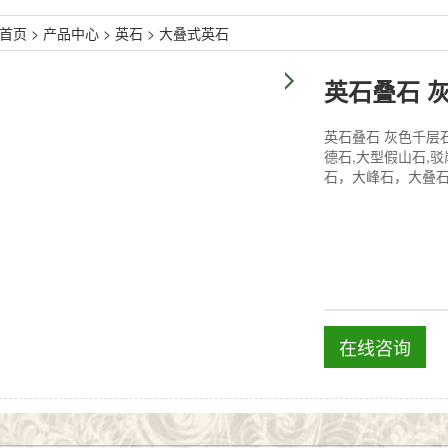
首页
>
产品中心
>
英石
>
大叠式英石
英石叠石 灰色千层
德石,大型假山石,驳
石，大峰石，大叠
在线咨询