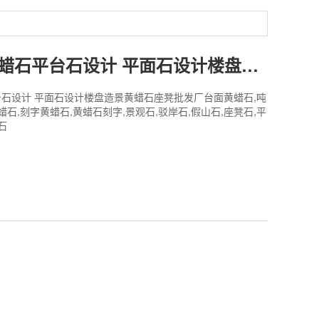
公园景观黄蜡石平台石设计 平面石设计楼盘造景黄蜡石座凳批发厂
石设计 平面石设计楼盘造景黄蜡石座凳批发厂台面黄蜡石,吨
蜡石,刻字黄蜡石,黄蜡石刻字,景观石,驳岸石,假山石,座凳石,平
石