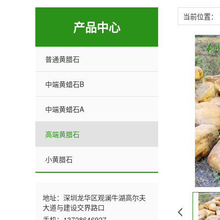
当前位置：
产品中心
普通黄腊石
中端黄蜡石B
中端黄蜡石A
高端黄腊石
小黄腊石
地址：深圳龙华区观澜牛湖高尔夫
大道与建设交界路口
手机：13728646927