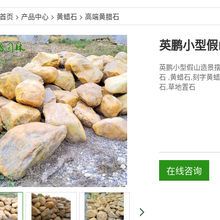
首页
>
产品中心
>
黄蜡石
>
高端黄腊石
英鹏小型假山造景摆
石 ,黄蜡石,刻字黄
石,草地置石
在线咨询