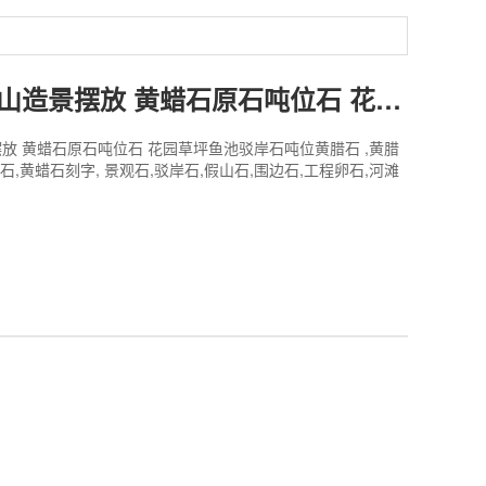
英鹏小型假山造景摆放 黄蜡石原石吨位石 花园草坪鱼池驳岸石
放 黄蜡石原石吨位石 花园草坪鱼池驳岸石吨位黄腊石 ,黄腊
蜡石,黄蜡石刻字, 景观石,驳岸石,假山石,围边石,工程卵石,河滩