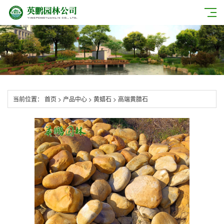
当前位置：
首页
>
产品中心
>
黄蜡石
>
高端黄腊石