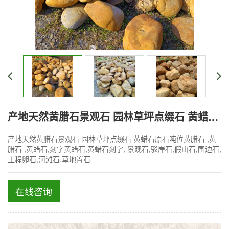
产地天然黄腊石景观石 园林草坪点缀石 黄蜡石原石
产地天然黄腊石景观石 园林草坪点缀石 黄蜡石原石吨位黄腊石 ,黄
腊石 ,黄蜡石,刻字黄蜡石,黄蜡石刻字, 景观石,驳岸石,假山石,围边石,
工程卵石,河滩石,草地置石
在线咨询