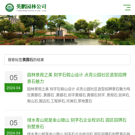
搜索标签
黄腊石
的结果
园林景观之美 刻字石假山设计 点亮公园社区造型招牌
05
景石魅力
2024-04
园林景观之美 刻字石假山设计 点亮公园社区造型招牌景石魅力吨
位黄腊石 ,黄腊石 ,黄蜡石,刻字黄蜡石,黄蜡石刻字, 景观石,驳岸石,
假山石,围边石,工程卵石,河滩石,草地置石
绿水青山就是金山银山 刻字石企业校训石 园区招牌石
05
别墅景石
2024-04
绿水青山就是金山银山 刻字石企业校训石 园区招牌石别墅景石吨