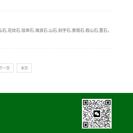
,花纹石,驳岸石,海浪石,山石,刻字石,景观石,假山石,置石，
下一页
末页