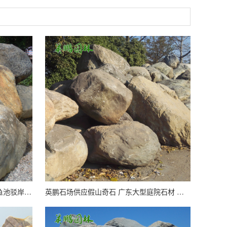
灵璧青石北太湖石假山石 造型庭院鱼池驳岸水景奇石置石
英鹏石场供应假山奇石 广东大型庭院石材 园林景观石青石