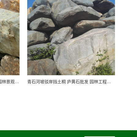
大型灵璧石青石风景石造景石 天然园林景观石厂家
青石河坡驳岸挡土桐 庐黄石批发 园林工程景观用大青石假山施工