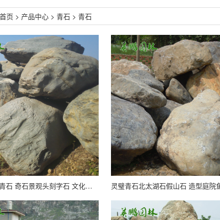
首页
>
产品中心
>
青石
>
青石
广西景区观赏青石 奇石景观头刻字石 文化石户外草坪摆放石