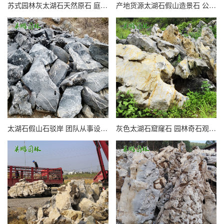
苏式园林灰太湖石天然原石 庭院假山鱼池驳岸造景景观石
产地货源太湖石假山造景石 公园河滩驳岸景观石庭院流水石
太湖石假山石驳岸 团队从事设计安装 池边景石点缀山石
灰色太湖石窟窿石 园林奇石观赏鱼池假山石造型湖石原石