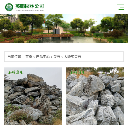
当前位置：
首页
>
产品中心
>
英石
>
大峰式英石