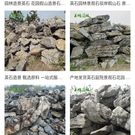
园林造景英石 花园假山造景石材 峰石大英石庭院点缀置石源头
英石园林景观石驳岸假山石 景观英石流水假山叠式峰式英德石厂家
英石造景 甄选原料 一站式服务 小型大型英德石小假山青龙石批发
产地发货英石庭院景观石花园 驳岸流水假山峰式英德石