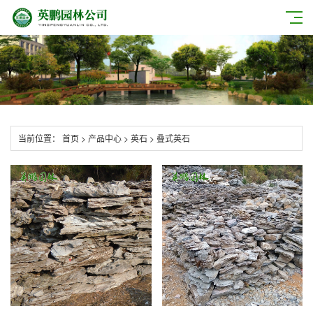
当前位置：
首页
>
产品中心
>
英石
>
叠式英石