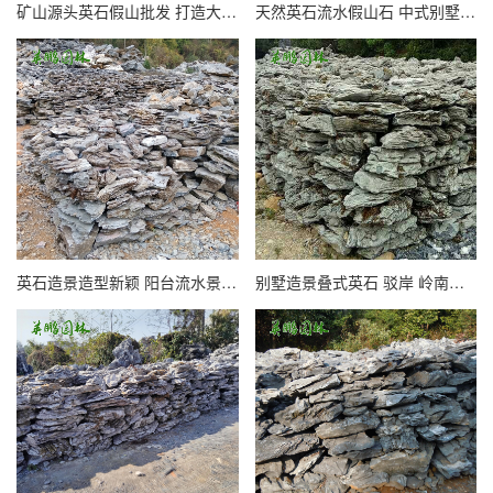
矿山源头英石假山批发 打造大自然庭院青龙石流水造景石头厂
天然英石流水假山石 中式别墅庭院公园生态驳岸石 英鹏景观厂
英石造景造型新颖 阳台流水景观制作 实力厂家英德石假山石
别墅造景叠式英石 驳岸 岭南特色庭院假山质优英德石