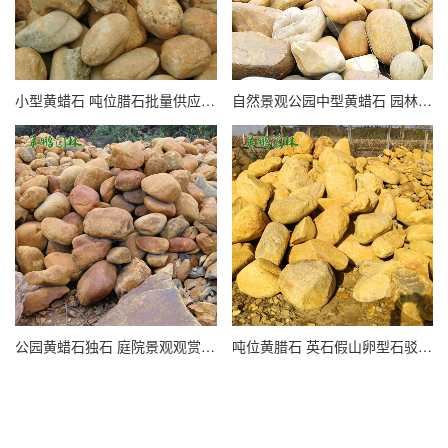
小型黄蜡石 吨位腊石批量供应 校园励志刻字石 按需定制
自然景观公园中型黄蜡石 园林假山刻字门牌村牌石黄腊石
公园黄蜡石独石 庭院景观观赏奇石 园林广场大型黄腊石摆件
吨位黄腊石 英石假山卵型石驳岸 精品黄蜡石 景观石