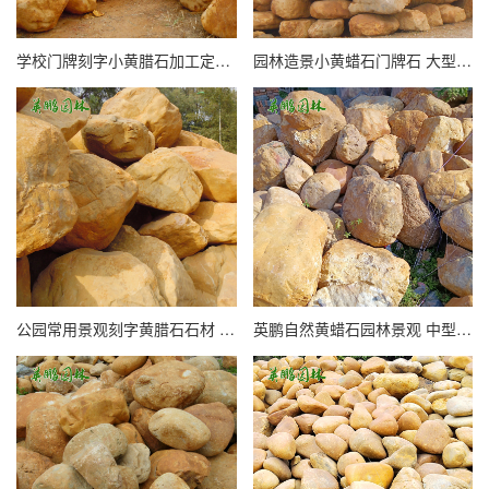
学校门牌刻字小黄腊石加工定制 广场草坪点缀黄蜡石
园林造景小黄蜡石门牌石 大型校园园区工业区刻字景观黄腊石
公园常用景观刻字黄腊石石材 园林招牌石 大型黄蜡石产地
英鹏自然黄蜡石园林景观 中型驳岸假山黄腊石造景吨位石