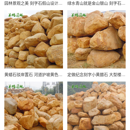
园林景观之美 刻字石假山设计 点亮公园社区造型招牌景石魅力
绿水青山就是金山银山 刻字石企业校训石 园区招牌石别墅景石
黄蜡石驳岸置石 河道护坡黄色石头厂家 货源充足 量大优价
定做纪念刻字小黄腊石 大型楼盘黄蜡石 房地产奠基景观石