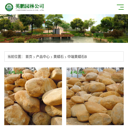
当前位置：
首页
>
产品中心
>
黄蜡石
>
中端黄蜡石B