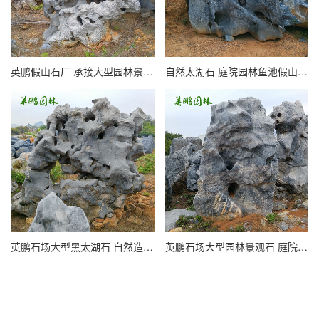
英鹏假山石厂 承接大型园林景石庭院假山太湖石
自然太湖石 庭院园林鱼池假山石窟窿石 大型中式造型奇石
英鹏石场大型黑太湖石 自然造型风景石摆放假山石
英鹏石场大型园林景观石 庭院石太湖石草坪点缀石