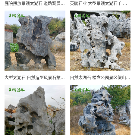
庭院摆放景观太湖石 道路观赏 造型丰富 英鹏园林
英鹏石业 大型景观太湖石 自然窟窿太湖石 产地直发
大型太湖石 自然造型风景石摆放 石材丰富 英鹏石业
自然太湖石 楼盘公园景区假山石 造型丰富 品质好