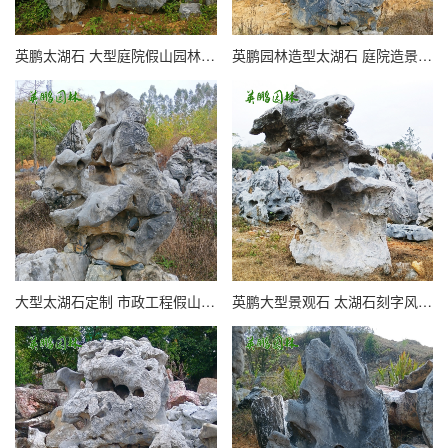
英鹏太湖石 大型庭院假山园林景观石 鱼池观赏石驳岸石
英鹏园林造型太湖石 庭院造景 湖石园林点缀石
大型太湖石定制 市政工程假山石 英鹏园林窟窿造型石
英鹏大型景观石 太湖石刻字风景石 园林用假山石