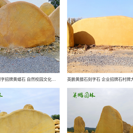
英鹏奇石厂 刻字招牌黄蜡石 自然校园文化石 公园驳岸装饰景石