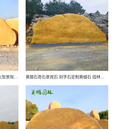
英鹏黄腊石刻字石 企业招牌石村牌大型景观黄蜡吨位原石
黄腊石奇石景观石 刻字石定制黄蜡石 园林石雕 英鹏石业