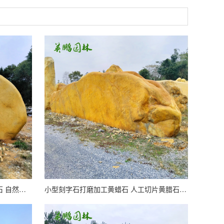
大型景观刻字石 校园文化园林黄腊石 自然石材风景石
小型刻字石打磨加工黄蜡石 人工切片黄腊石观赏石