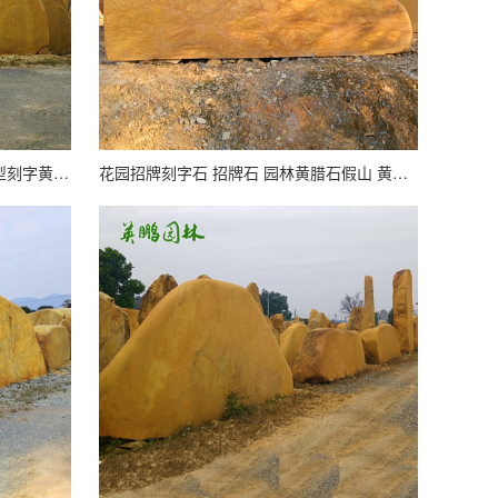
英鹏广场草地草坪点缀黄腊石头 大型刻字黄蜡石
花园招牌刻字石 招牌石 园林黄腊石假山 黄蜡石批发