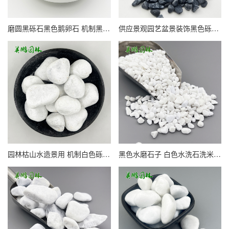
磨圆黑砾石黑色鹅卵石 机制黑石子园林路面铺设黑卵石
供应景观园艺盆景装饰黑色砾石小石子 黑砾石水磨石
园林枯山水造景用 机制白色砾石水洗石 庭院铺路装饰
黑色水磨石子 白色水洗石洗米石 英鹏园林造景