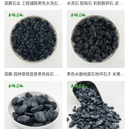
英鹏石业 工程铺路黑色水洗石 水磨石 建筑机制小石子
水洗石 胶粘石 机制鹅卵石 滤料透水路面黑色石子
英鹏 园林景观造景黑色砾石 工程铺路水洗石 规格齐全
黑色水磨地面石地坪石子 米黄色浅灰色水洗石砾石