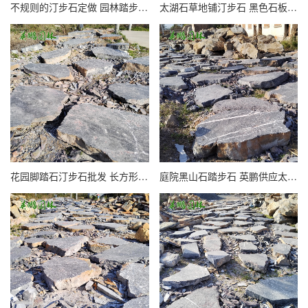
不规则的汀步石定做 园林踏步石黑山石切片石 太湖石踏步假山石材厂
太湖石草地铺汀步石 黑色石板踏步石批发 园林驳岸石加工厂
花园脚踏石汀步石批发 长方形黑色太湖石切片 黑山石踏步石异形加工
庭院黑山石踏步石 英鹏供应太湖石切片 景区脚踏石汀步石定制