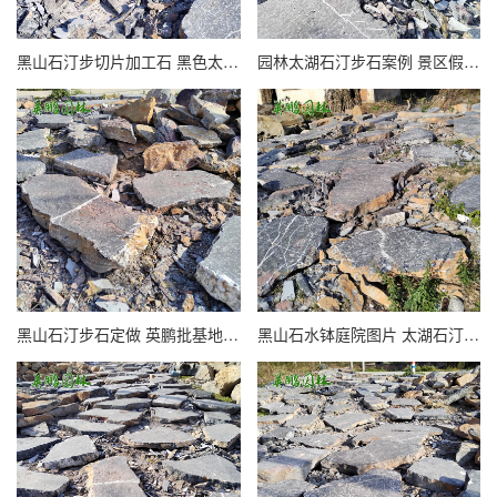
黑山石汀步切片加工石 黑色太湖石踏步石批发 公园草坪点缀踩步石
园林太湖石汀步石案例 景区假山石大型厂家 英鹏踏步湖石产地
黑山石汀步石定做 英鹏批基地批发公园草坪假山石材垫脚 踏步太湖石
黑山石水钵庭院图片 太湖石汀步石 竹林假山石造景案例踏步石厂家