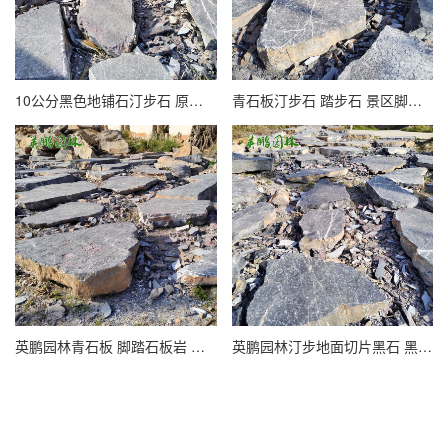
10公分黑色地铺石汀步石 原色广场踏步石 景区脚踏石板
青石板汀步石 踏步石 景区脚踏石板岩 铺路黑色碎拼片石
英鹏园林青石板 脚踏石板岩 黑石切片 景区脚踏汀步石
英鹏园林汀步地面切片黑石 黑色深色脚踏石板 多规格