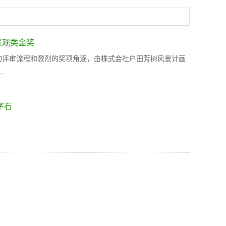
景观类金奖
格的评审流程和激烈的奖项角逐，由株式会社户田芳树风景计画
.
字石